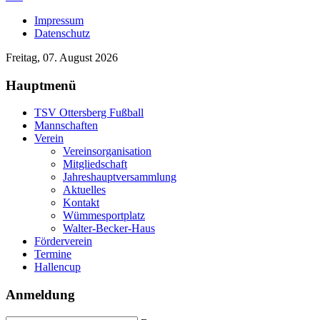
Impressum
Datenschutz
Freitag, 07. August 2026
Hauptmenü
TSV Ottersberg Fußball
Mannschaften
Verein
Vereinsorganisation
Mitgliedschaft
Jahreshauptversammlung
Aktuelles
Kontakt
Wümmesportplatz
Walter-Becker-Haus
Förderverein
Termine
Hallencup
Anmeldung