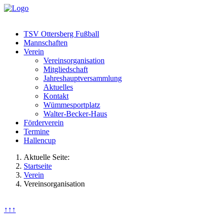
TSV Ottersberg Fußball
Mannschaften
Verein
Vereinsorganisation
Mitgliedschaft
Jahreshauptversammlung
Aktuelles
Kontakt
Wümmesportplatz
Walter-Becker-Haus
Förderverein
Termine
Hallencup
Aktuelle Seite:
Startseite
Verein
Vereinsorganisation
↑↑↑