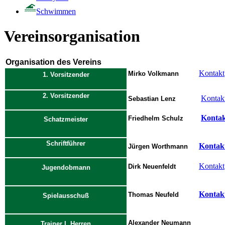
Schwimmen
Vereinsorganisation
Organisation des Vereins
Kontakt
Mirko Volkmann
1. Vorsitzender
2. Vorsitzender
Kontak
Sebastian Lenz
Kontak
Friedhelm Schulz
Schatzmeister
Schriftführer
Kontak
Jürgen Worthmann
Kontakt
Dirk Neuenfeldt
Jugendobmann
Kontak
Thomas Neufeld
Spielausschuß
Alexander Neumann
Trainer I. Herren