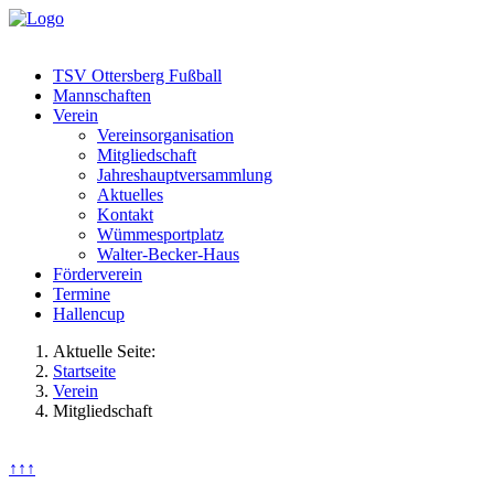
TSV Ottersberg Fußball
Mannschaften
Verein
Vereinsorganisation
Mitgliedschaft
Jahreshauptversammlung
Aktuelles
Kontakt
Wümmesportplatz
Walter-Becker-Haus
Förderverein
Termine
Hallencup
Aktuelle Seite:
Startseite
Verein
Mitgliedschaft
↑↑↑