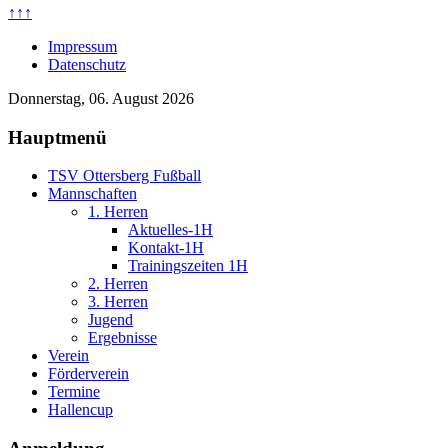
↑↑↑
Impressum
Datenschutz
Donnerstag, 06. August 2026
Hauptmenü
TSV Ottersberg Fußball
Mannschaften
1. Herren
Aktuelles-1H
Kontakt-1H
Trainingszeiten 1H
2. Herren
3. Herren
Jugend
Ergebnisse
Verein
Förderverein
Termine
Hallencup