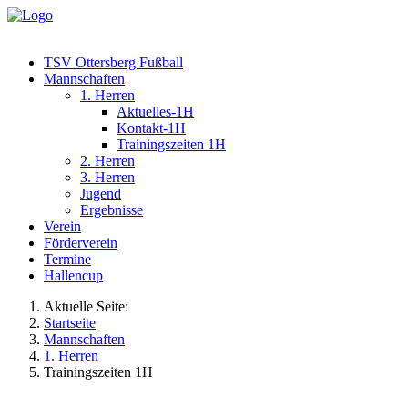
TSV Ottersberg Fußball
Mannschaften
1. Herren
Aktuelles-1H
Kontakt-1H
Trainingszeiten 1H
2. Herren
3. Herren
Jugend
Ergebnisse
Verein
Förderverein
Termine
Hallencup
Aktuelle Seite:
Startseite
Mannschaften
1. Herren
Trainingszeiten 1H